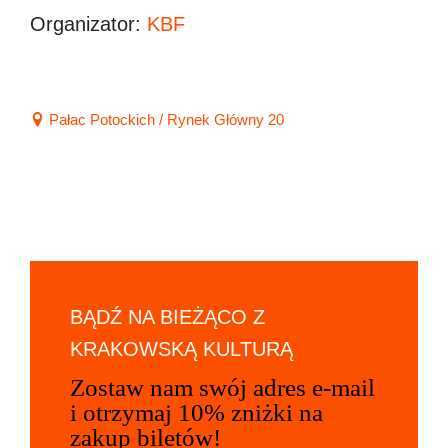
Organizator:
KBF
Pałac Potockich / Rynek Główny 20
BĄDŹ NA BIEŻĄCO Z
KRAKOWSKĄ KULTURĄ
Zostaw nam swój adres e-mail
i otrzymaj 10% zniżki na
zakup biletów!