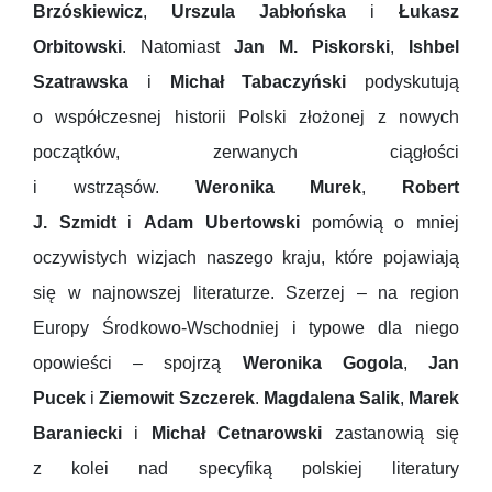
Brzóskiewicz
,
Urszula Jabłońska
i
Łukasz
Orbitowski
. Natomiast
Jan M. Piskorski
,
Ishbel
Szatrawska
i
Michał Tabaczyński
podyskutują
o współczesnej historii Polski złożonej z nowych
początków, zerwanych ciągłości
i wstrząsów.
Weronika Murek
,
Robert
J. Szmidt
i
Adam Ubertowski
pomówią o mniej
oczywistych wizjach naszego kraju, które pojawiają
się w najnowszej literaturze. Szerzej – na region
Europy Środkowo-Wschodniej i typowe dla niego
opowieści – spojrzą
Weronika Gogola
,
Jan
Pucek
i
Ziemowit Szczerek
.
Magdalena Salik
,
Marek
Baraniecki
i
Michał Cetnarowski
zastanowią się
z kolei nad specyfiką polskiej literatury