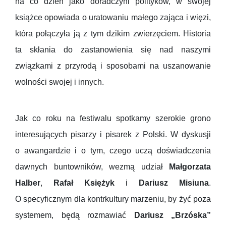
na co dzień jako doradczyni polityków, w swojej
książce opowiada o uratowaniu małego zająca i więzi,
która połączyła ją z tym dzikim zwierzęciem. Historia
ta skłania do zastanowienia się nad naszymi
związkami z przyrodą i sposobami na uszanowanie
wolności swojej i innych.
Jak co roku na festiwalu spotkamy szerokie grono
interesujących pisarzy i pisarek z Polski. W dyskusji
o awangardzie i o tym, czego uczą doświadczenia
dawnych buntowników, wezmą udział
Małgorzata
Halber
,
Rafał Księżyk
i
Dariusz Misiuna
.
O specyficznym dla kontrkultury marzeniu, by żyć poza
systemem, będą rozmawiać
Dariusz „Brzóska”