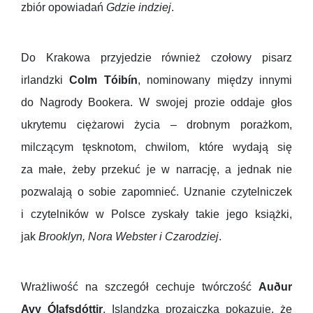
zbiór opowiadań
Gdzie indziej
.
Do Krakowa przyjedzie również czołowy pisarz
irlandzki
Colm Tóibín
, nominowany między innymi
do Nagrody Bookera. W swojej prozie oddaje głos
ukrytemu ciężarowi życia – drobnym porażkom,
milczącym tęsknotom, chwilom, które wydają się
za małe, żeby przekuć je w narrację, a jednak nie
pozwalają o sobie zapomnieć. Uznanie czytelniczek
i czytelników w Polsce zyskały takie jego książki,
jak
Brooklyn, Nora Webster i Czarodziej
.
Wrażliwość na szczegół cechuje twórczość
Auður
Avy Ólafsdóttir
. Islandzka prozaiczka pokazuje, że