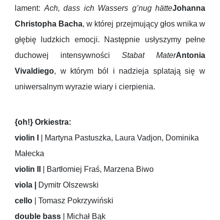
lament:
Ach, dass ich Wassers g’nug hätte
Johanna
Christopha Bacha
, w której przejmujący głos wnika w
głębię ludzkich emocji. Następnie usłyszymy pełne
duchowej intensywności
Stabat Mater
Antonia
Vivaldiego
, w którym ból i nadzieja splatają się w
uniwersalnym wyrazie wiary i cierpienia.
{oh!} Orkiestra:
violin I
| Martyna Pastuszka, Laura Vadjon, Dominika
Małecka
violin II
| Bartłomiej Fraś, Marzena Biwo
viola |
Dymitr Olszewski
cello
| Tomasz Pokrzywiński
double bass
| Michał Bąk