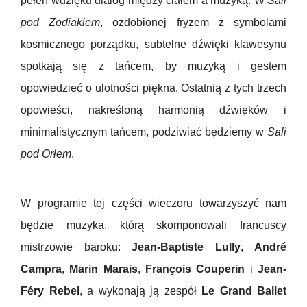
pełen wdzięku dialog między ciałem a muzyką. W
Sali
pod Zodiakiem
, ozdobionej fryzem z symbolami
kosmicznego porządku, subtelne dźwięki klawesynu
spotkają się z tańcem, by muzyką i gestem
opowiedzieć o ulotności piękna. Ostatnią z tych trzech
opowieści, nakreśloną harmonią dźwięków i
minimalistycznym tańcem, podziwiać będziemy w
Sali
pod Orłem
.
W programie tej części wieczoru towarzyszyć nam
będzie muzyka, którą skomponowali francuscy
mistrzowie baroku:
Jean-Baptiste Lully
,
André
Campra
,
Marin Marais
,
François Couperin
i
Jean-
Féry Rebel
, a wykonają ją zespół
Le Grand Ballet