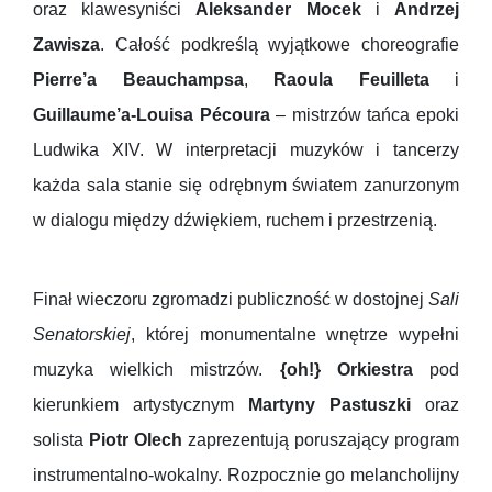
oraz klawesyniści
Aleksander Mocek
i
Andrzej
Zawisza
. Całość podkreślą wyjątkowe choreografie
Pierre’a Beauchampsa
,
Raoula Feuilleta
i
Guillaume’a-Louisa Pécoura
– mistrzów tańca epoki
Ludwika XIV. W interpretacji muzyków i tancerzy
każda sala stanie się odrębnym światem zanurzonym
w dialogu między dźwiękiem, ruchem i przestrzenią.
Finał wieczoru zgromadzi publiczność w dostojnej
Sali
Senatorskiej
, której monumentalne wnętrze wypełni
muzyka wielkich mistrzów.
{oh!} Orkiestra
pod
kierunkiem artystycznym
Martyny Pastuszki
oraz
solista
Piotr Olech
zaprezentują poruszający program
instrumentalno-wokalny. Rozpocznie go melancholijny