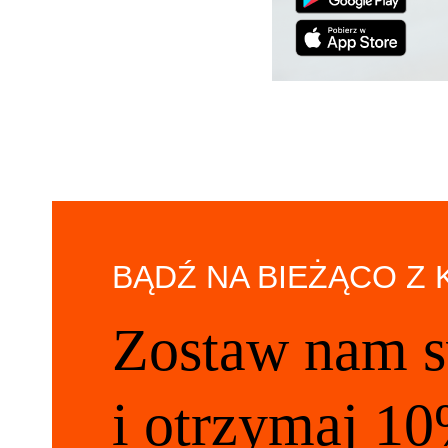
BĄDŹ NA BIEŻĄCO Z
Zostaw nam s
i otrzymaj 10