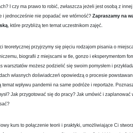
ch? I czy ma prawo to robić, zwłaszcza jeżeli jest osobą z innej
e i jednocześnie nie popadać we wtórność?
Zapraszamy na war
ską
, które przybliżą ten temat uczestnikom zajęć.
i teoretycznej przyjrzymy się pięciu rodzajom pisania o miejs
iczemu, biografii z miejscami w tle, gonzo i eksperymentom for
 warsztatów możesz podzielić się swoim pomysłem i przykład
dach własnych doświadczeń opowiedzą o procesie powstawania k
 temat wpływu pandemii na same podróże i reportaże. Poznasz 
ysł? Jak przygotować się do pracy? Jak umówić i zaplanować 
isać?
wy kurs to połączenie teorii i praktyki, umożliwiające Ci stwor