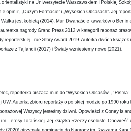
orientalistyki na Uniwersytecie Warszawskiem i Polskiej Szkoły
ie opinii”, „Dużym Formacie” i „Wysokich Obcasach”. Jej repor
Walka jest kobietą (2014), Mur. Dwanaście kawałków o Berlinie
 Laureatka nagrody Grand Press 2012 w kategorii reportaż pra
 reporterskiej True Story Award 2019. Autorka dwóch książek r
ortaże z Tajlandii (2017) i Światy wzniesiemy nowe (2021).
elec, reporterka pisząca m.in do "Wysokich Obcasów", "Pisma" 
iej UW. Autorka zbioru reportaży o polskiej modzie po 1990 rok
reportażowej Wszyscy jesteśmy dziwni. Opowieści z Coney Island
m. Teresy Torańskiej. Jej książka Rzeczy osobiste. Opowieść
ady (2020) otrzymała nominację do Nagrody im. Ryszarda Kapu