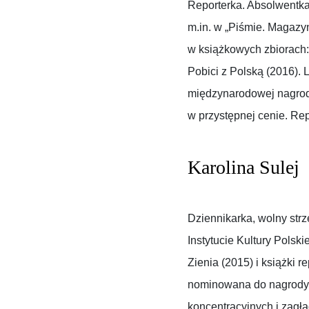
Reporterka. Absolwentka 
m.in. w „Piśmie. Magazyn
w książkowych zbiorach: 
Pobici z Polską (2016).
międzynarodowej nagrody
w przystępnej cenie. Rep
Karolina Sulej
Dziennikarka, wolny strz
Instytucie Kultury Polsk
Zienia (2015) i książki 
nominowana do nagrody i
koncentracyjnych i zagł