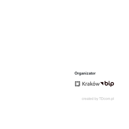
Organizator
created by
TDcom.pl