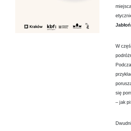
miejsca
etyczni
Jabłoń
W częśc
podróżn
Podczas
przykła
poruszą
się pom
– jak p
Dwudnio