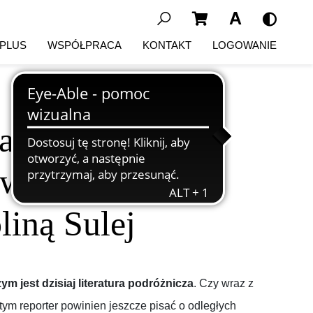
Wyszukaj...
 PLUS
WSPÓŁPRACA
KONTAKT
LOGOWANIE
ak pisać o
arsztaty z
liną Sulej
ym jest dzisiaj literatura podróżnicza
. Czy wraz z
tym reporter powinien jeszcze pisać o odległych