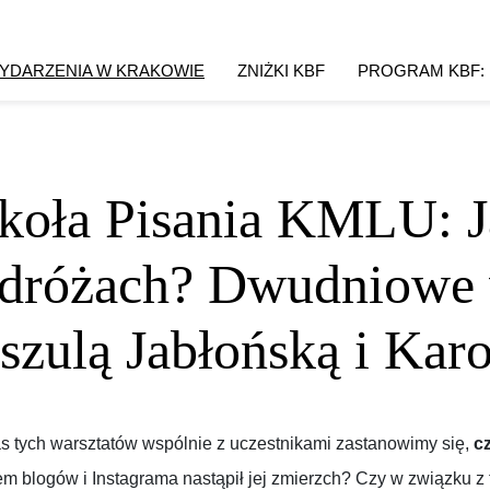
YDARZENIA W KRAKOWIE
ZNIŻKI KBF
PROGRAM KBF:
koła Pisania KMLU: J
dróżach? Dwudniowe w
szulą Jabłońską i Karo
 tych warsztatów wspólnie z uczestnikami zastanowimy się,
cz
m blogów i Instagrama nastąpił jej zmierzch? Czy w związku z 