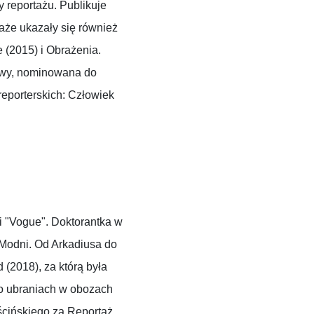
 reportażu. Publikuje
taże ukazały się również
 (2015) i Obrażenia.
sowy, nominowana do
eporterskich: Człowiek
i "Vogue". Doktorantka w
u Modni. Od Arkadiusa do
 (2018), za którą była
 o ubraniach w obozach
ścińskiego za Reportaż