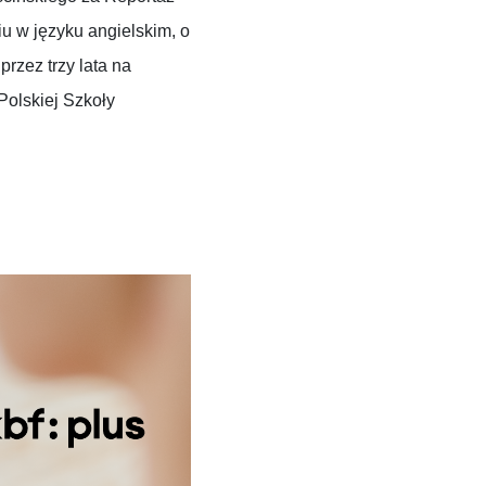
u w języku angielskim, o
rzez trzy lata na
Polskiej Szkoły