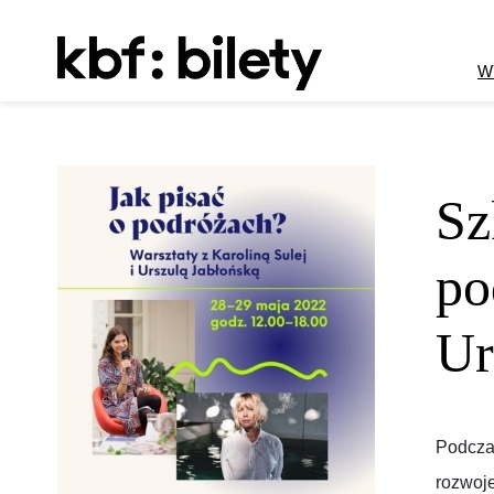
Przejdź do treści
W
Sz
po
Ur
Podczas
rozwoje