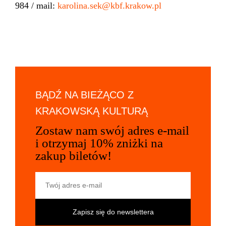
984 / mail:
karolina.sek@kbf.krakow.pl
BĄDŹ NA BIEŻĄCO Z
KRAKOWSKĄ KULTURĄ
Zostaw nam swój adres e-mail
i otrzymaj 10% zniżki na
zakup biletów!
Twój adres e-mail