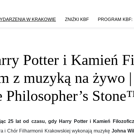
YDARZENIA W KRAKOWIE
ZNIŻKI KBF
PROGRAM KBF:
rry Potter i Kamień F
lm z muzyką na żywo |
e Philosopher’s Stone
jąc 25 lat od czasu, gdy Harry Potter i Kamień Filozofi
ra i Chór Filharmonii Krakowskiej wykonają muzykę
Johna Wil