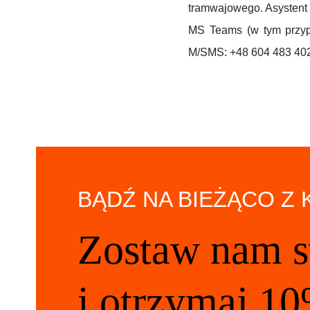
tramwajowego. Asystent 
MS Teams (w tym przypa
M/SMS: +48 604 483 402
BĄDŹ NA BIEŻĄCO Z
Zostaw nam s
i otrzymaj 10