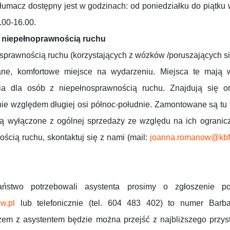
Tłumacz dostępny jest w godzinach: od poniedziałku do piątku 
.00-16.00.
 niepełnoprawnością ruchu
nosprawnością ruchu (korzystających z wózków /poruszających 
ne, komfortowe miejsce na wydarzeniu. Miejsca te mają w
a dla osób z niepełnosprawnością ruchu. Znajdują się 
e względem długiej osi północ-południe. Zamontowane są tu 
 są wyłączone z ogólnej sprzedaży ze względu na ich ograniczo
ścią ruchu, skontaktuj się z nami (mail:
joanna.romanow@kbf.
ństwo potrzebowali asystenta prosimy o zgłoszenie p
w.pl
lub telefonicznie (tel. 604 483 402) to numer Barbar
em z asystentem będzie można przejść z najbliższego przy