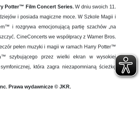
ry Potter™ Film Concert Series.
W dniu swoich 11.
odziejów i posiada magiczne moce. W Szkole Magii i
em™ i rozgrywa emocjonującą partię szachów „na
niszczyć. CineConcerts we współpracy z Warner Bros.
eczór pełen muzyki i magii w ramach Harry Potter™
ra™ szybującego przez wielki ekran w wysokiej
 symfonicznej, która zagra niezapomnianą ścieżkę
 Inc. Prawa wydawnicze © JKR.