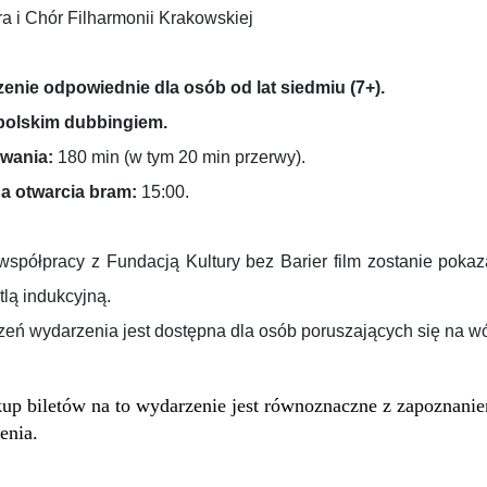
ra i Chór Filharmonii Krakowskiej
enie odpowiednie dla osób od lat siedmiu (7+).
 polskim dubbingiem.
rwania:
180 min (w tym 20 min przerwy).
a otwarcia bram:
15:00.
współpracy z Fundacją Kultury bez Barier film zostanie poka
tlą indukcyjną.
zeń wydarzenia jest dostępna dla osób poruszających się na w
up biletów na to wydarzenie jest równoznaczne z zapoznani
enia.