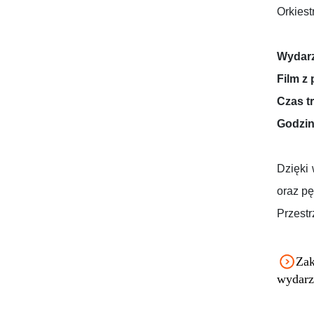
Orkiest
Wydarz
Film z
Czas t
Godzin
Dzięki 
oraz pę
Przestr
Zak
wydarz