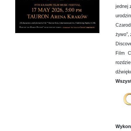
jednej 
urodzin
Czarod
żywo”, 
Discov
Film C
rozdzi
dźwięk
Wszyst
Wykon