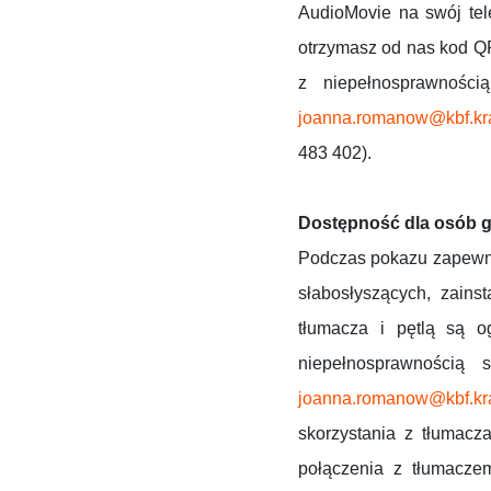
AudioMovie na swój tel
otrzymasz od nas kod QR
z niepełnosprawności
joanna.romanow@kbf.kra
483 402).
Dostępność dla osób g
Podczas pokazu zapewnia
słabosłyszących, zains
tłumacza i pętlą są o
niepełnosprawnością 
joanna.romanow@kbf.kr
skorzystania z tłumacz
połączenia z tłumaczem