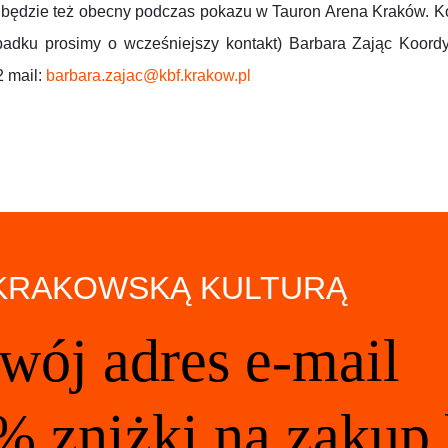
będzie też obecny podczas pokazu w Tauron Arena Kraków. Ko
dku prosimy o wcześniejszy kontakt) Barbara Zając Koordy
 mail:
barbara.zajac@kbf.krakow.pl
 KRAKOWSKĄ KULTURĄ
wój adres e-mail
% zniżki na zakup 