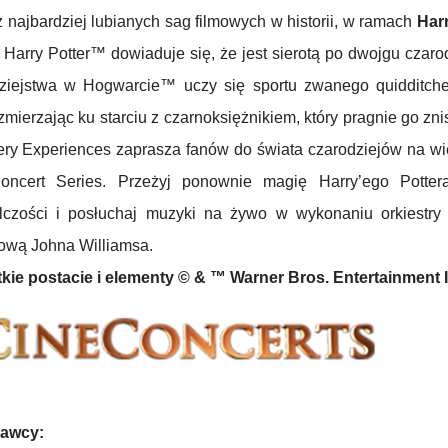
z najbardziej lubianych sag filmowych w historii, w ramach
Har
 Harry Potter™ dowiaduje się, że jest sierotą po dwojgu czar
ziejstwa w Hogwarcie™ uczy się sportu zwanego quidditch
zmierzając ku starciu z czarnoksiężnikiem, który pragnie go z
ery Experiences zaprasza fanów do świata czarodziejów na wi
oncert Series. Przeżyj ponownie magię Harry’ego Potte
elczości i posłuchaj muzyki na żywo w wykonaniu orkiestry
ową Johna Williamsa.
kie postacie i elementy © & ™ Warner Bros. Entertainment
awcy: