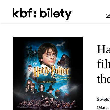
Przejdź do treści
W
Ha
fi
th
Świętu
Orkiest