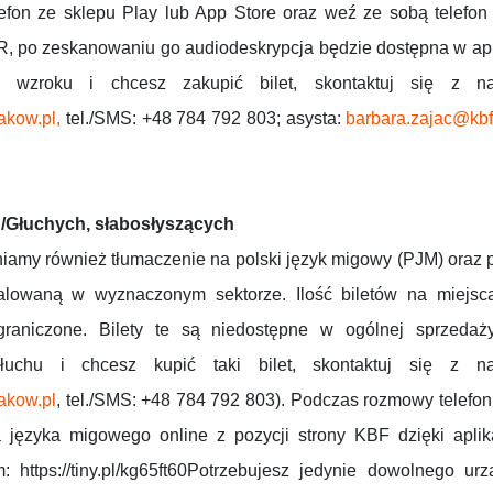
efon ze sklepu Play lub App Store oraz weź ze sobą telefon 
, po zeskanowaniu go audiodeskrypcja będzie dostępna w aplik
ą wzroku i chcesz zakupić bilet, skontaktuj się z na
kow.pl,
tel./SMS: +48 784 792 803; asysta:
barbara.zajac@kbf
/Głuchych, słabosłyszących
my również tłumaczenie na polski język migowy (PJM) oraz p
talowaną w wyznaczonym sektorze. Ilość biletów na miejsc
graniczone. Bilety te są niedostępne w ogólnej sprzedaży
słuchu i chcesz kupić taki bilet, skontaktuj się z na
akow.pl
, tel./SMS: +48 784 792 803). Podczas rozmowy telefoni
a języka migowego online z pozycji strony KBF dzięki apli
: https://tiny.pl/kg65ft60Potrzebujesz jedynie dowolnego u