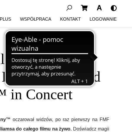
Wyszukaj...
 PLUS
WSPÓŁPRACA
KONTAKT
LOGOWANIE
ilozoficzny™ –
 Harry Potter and
™ in Concert
czny™
oczarował widzów, po raz pierwszy na FMF
liamsa do całego filmu na żywo.
Doświadcz magii