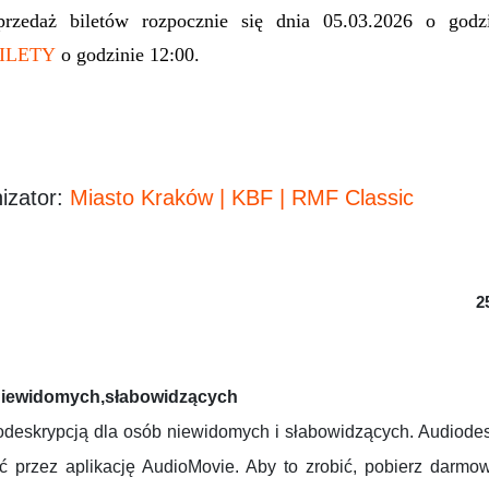
przedaż biletów rozpocznie się dnia 05.03.2026 o god
BILETY
o godzinie 12:00.
izator:
Miasto Kraków | KBF | RMF Classic
25
niewidomych,
słabowidzących
iodeskrypcją dla osób niewidomych i słabowidzących. Audiode
 przez aplikację AudioMovie. Aby to zrobić, pobierz darmow