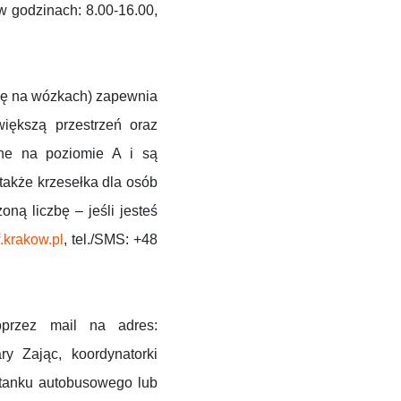
w godzinach: 8.00-16.00,
się na wózkach) zapewnia
iększą przestrzeń oraz
one na poziomie A i są
także krzesełka dla osób
ną liczbę – jeśli jesteś
krakow.pl
, tel./SMS: +48
oprzez mail na adres:
y Zając, koordynatorki
stanku autobusowego lub