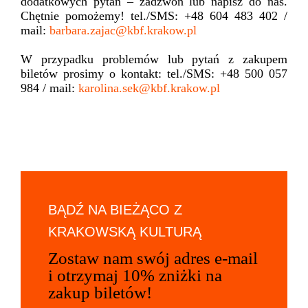
dodatkowych pytań – zadzwoń lub napisz do nas.
Chętnie pomożemy! tel./SMS: +48 604 483 402 /
mail:
barbara.zajac@kbf.krakow.pl
W przypadku problemów lub pytań z zakupem
biletów prosimy o kontakt: tel./SMS: +48 500 057
984 / mail:
karolina.sek@kbf.krakow.pl
BĄDŹ NA BIEŻĄCO Z
KRAKOWSKĄ KULTURĄ
Zostaw nam swój adres e-mail
i otrzymaj 10% zniżki na
zakup biletów!