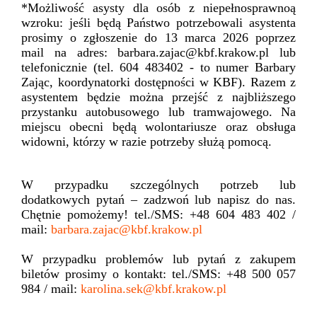
*Możliwość asysty dla osób z niepełnosprawnoą
wzroku: jeśli będą Państwo potrzebowali asystenta
prosimy o zgłoszenie do 13 marca 2026 poprzez
mail na adres: barbara.zajac@kbf.krakow.pl lub
telefonicznie (tel. 604 483402 - to numer Barbary
Zając, koordynatorki dostępności w KBF). Razem z
asystentem będzie można przejść z najbliższego
przystanku autobusowego lub tramwajowego. Na
miejscu obecni będą wolontariusze oraz obsługa
widowni, którzy w razie potrzeby służą pomocą.
W przypadku szczególnych potrzeb lub
dodatkowych pytań – zadzwoń lub napisz do nas.
Chętnie pomożemy! tel./SMS: +48 604 483 402 /
mail:
barbara.zajac@kbf.krakow.pl
W przypadku problemów lub pytań z zakupem
biletów prosimy o kontakt: tel./SMS: +48 500 057
984 / mail:
karolina.sek@kbf.krakow.pl