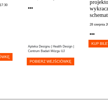
projekt
 17:30
wykracz
schemat
28 sierpnia 
KUP BILE
Apteka Designu | Health Design |
Centrum Badań Mózgu UJ
IÓWKĘ
POBIERZ WEJŚCIÓWKĘ