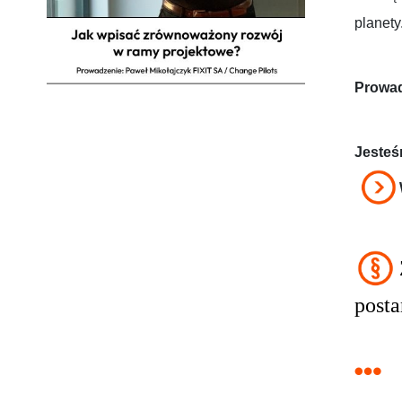
planety
Prowad
Jesteś
post