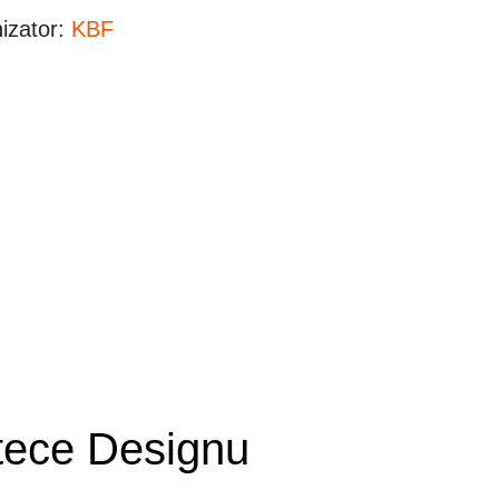
izator:
KBF
tece Designu