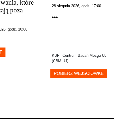
owania, które
28 sierpnia 2026, godz. 17:00
ają poza
2026, godz. 10:00
T
KBF | Centrum Badań Mózgu UJ
K
(CBM UJ)
POBIERZ WEJŚCIÓWKĘ