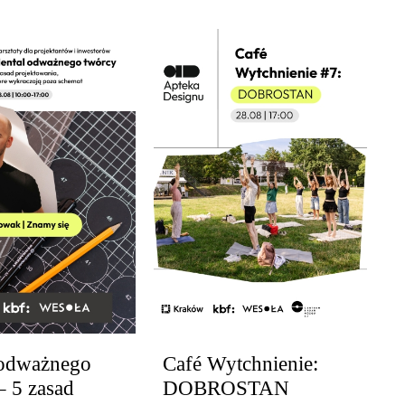
 odważnego
Café Wytchnienie:
– 5 zasad
DOBROSTAN
30