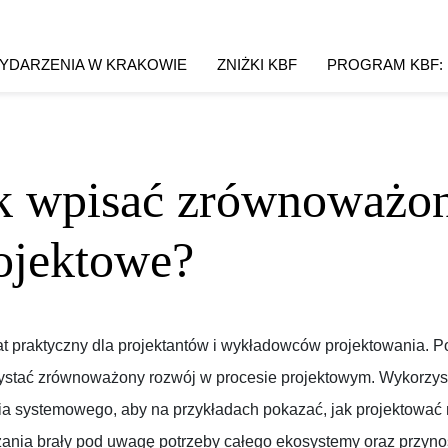
YDARZENIA W KRAKOWIE
ZNIŻKI KBF
PROGRAM KBF:
k wpisać zrównoważo
ojektowe?
t praktyczny dla projektantów i wykładowców projektowania. P
ystać zrównoważony rozwój w procesie projektowym. Wykorzys
a systemowego, aby na przykładach pokazać, jak projektować m
ania brały pod uwagę potrzeby całego ekosystemy oraz przynosi