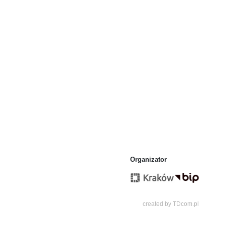
Organizator
created by
TDcom.pl