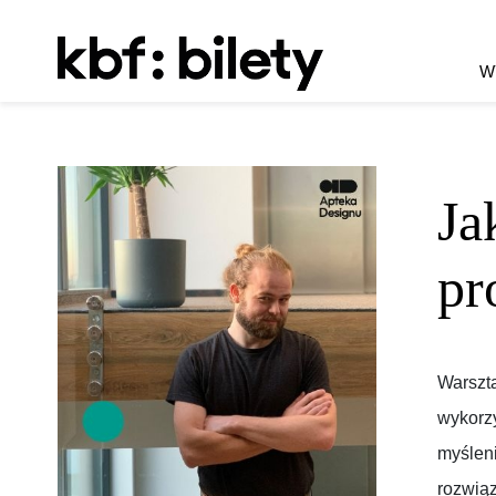
Przejdź do treści
W
Ja
pr
Warszta
wykorz
myśleni
rozwiąz