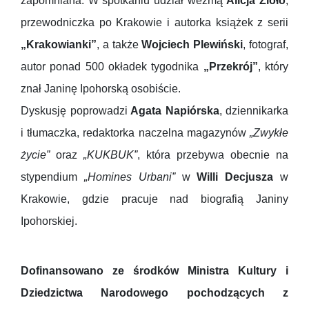
zapomniana. W spotkaniu udział wezmą
Alicja Zioło
,
przewodniczka po Krakowie i autorka książek z serii
„Krakowianki”
, a także
Wojciech Plewiński
, fotograf,
autor ponad 500 okładek tygodnika
„Przekrój”
, który
znał Janinę Ipohorską osobiście.
Dyskusję poprowadzi
Agata Napiórska
, dziennikarka
i tłumaczka, redaktorka naczelna magazynów
„Zwykłe
życie”
oraz
„KUKBUK”
, która przebywa obecnie na
stypendium
„Homines Urbani”
w
Willi Decjusza
w
Krakowie, gdzie pracuje nad biografią Janiny
Ipohorskiej.
Dofinansowano ze środków Ministra Kultury i
Dziedzictwa Narodowego pochodzących z