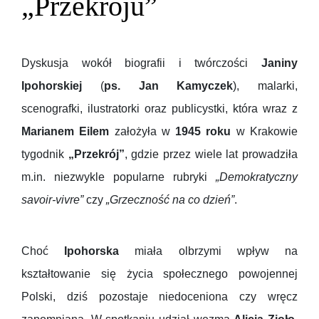
„Przekroju”
Dyskusja wokół biografii i twórczości
Janiny
Ipohorskiej
(
ps. Jan Kamyczek
), malarki,
scenografki, ilustratorki oraz publicystki, która wraz z
Marianem Eilem
założyła w
1945 roku
w Krakowie
tygodnik
„Przekrój”
, gdzie przez wiele lat prowadziła
m.in. niezwykle popularne rubryki
„Demokratyczny
savoir-vivre”
czy
„Grzeczność na co dzień”
.
Choć
Ipohorska
miała olbrzymi wpływ na
kształtowanie się życia społecznego powojennej
Polski, dziś pozostaje niedoceniona czy wręcz