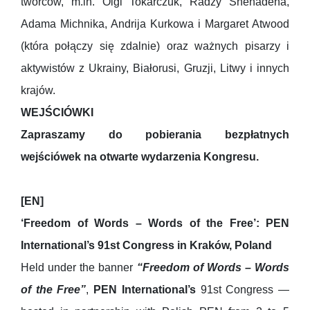
twórców, m.in. Olgi Tokarczuk, Radży Shehadeha,
Adama Michnika, Andrija Kurkowa i Margaret Atwood
(która połączy się zdalnie) oraz ważnych pisarzy i
aktywistów z Ukrainy, Białorusi, Gruzji, Litwy i innych
krajów.
WEJŚCIÓWKI
Zapraszamy do pobierania bezpłatnych
wejściówek na otwarte wydarzenia Kongresu.
[EN]
‘Freedom of Words – Words of the Free’: PEN
International’s 91st Congress in Kraków, Poland
Held under the banner
“Freedom of Words – Words
of the Free”
,
PEN International’s
91st Congress —